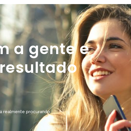
m a gente e
 resultado
á realmente procurando.