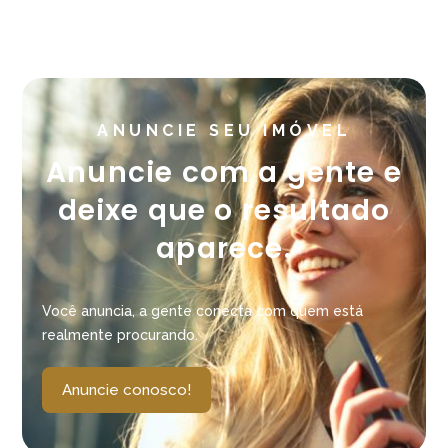
ANUNCIE SEU IMÓVEL
Anuncie com a gente e
deixe que o resultado
aparece.
Você anuncia, a gente conecta com quem está
realmente procurando.
Anuncie conosco!