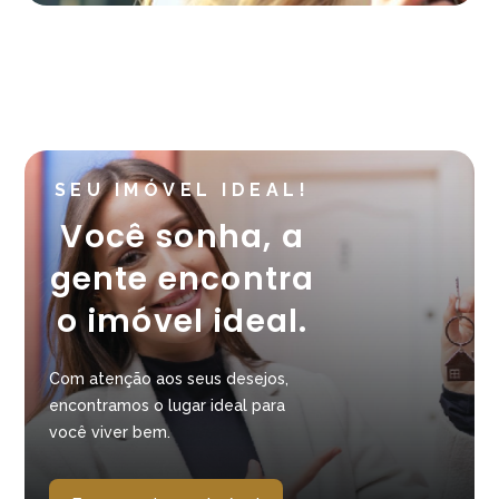
SEU IMÓVEL IDEAL!
Você sonha, a
gente encontra
o imóvel ideal.
Com atenção aos seus desejos,
encontramos o lugar ideal para
você viver bem.