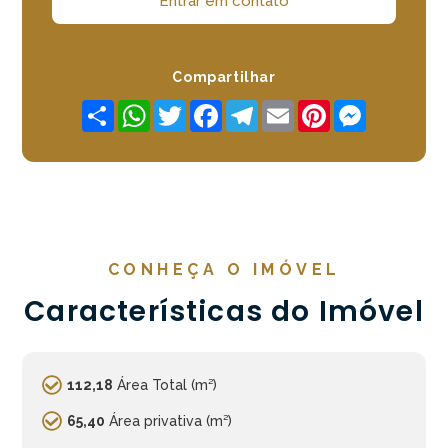
Entrar em contato
Compartilhar
Share
WhatsApp
Twitter
Facebook
Telegram
Email
Pinterest
Messenger
CONHEÇA O IMÓVEL
Características do Imóvel
112,18
Área Total (m²)
65,40
Área privativa (m²)