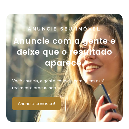
ANUNCIE SEU IMÓVEL
Anuncie com a gente e
deixe que o resultado
aparece.
Você anuncia, a gente conecta com quem está
realmente procurando.
Anuncie conosco!